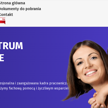
Strona główna
Dokumenty do pobrania
Kontakt
TRUM
E
esjonalna i zaangażowana kadra pracownicza.
służymy fachową pomocą i życzliwym wsparciem