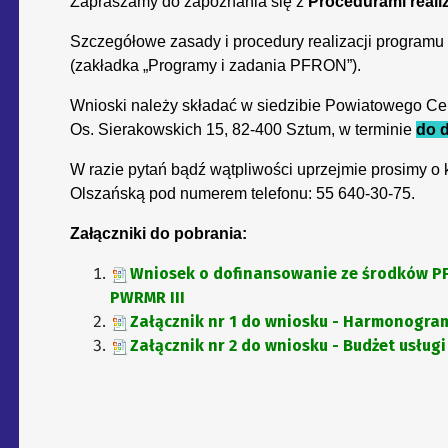
Zapraszamy do zapoznania się z
Procedurami reali
Szczegółowe zasady i procedury realizacji programu 
(zakładka „Programy i zadania PFRON”).
Wnioski należy składać w siedzibie Powiatowego C
Os. Sierakowskich 15, 82-400 Sztum, w terminie
do d
W razie pytań bądź wątpliwości uprzejmie prosimy o k
Olszańską pod numerem telefonu: 55 640-30-75.
Załączniki do pobrania:
Wniosek o dofinansowanie ze środków P
PWRMR III
Załącznik nr 1 do wniosku - Harmonogram 
Załącznik nr 2 do wniosku - Budżet usług