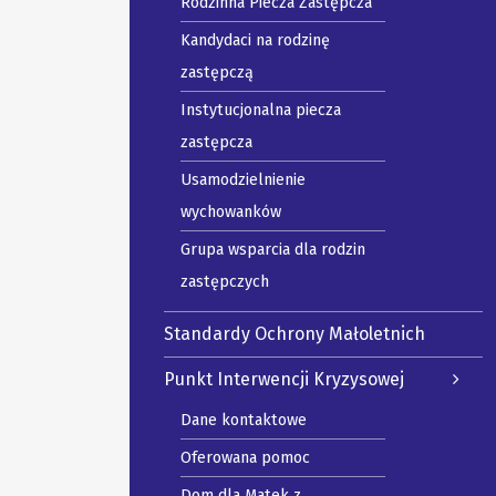
Rodzinna Piecza Zastępcza
Kandydaci na rodzinę
zastępczą
Instytucjonalna piecza
zastępcza
Usamodzielnienie
wychowanków
Grupa wsparcia dla rodzin
zastępczych
Standardy Ochrony Małoletnich
Punkt Interwencji Kryzysowej
Dane kontaktowe
Oferowana pomoc
Dom dla Matek z