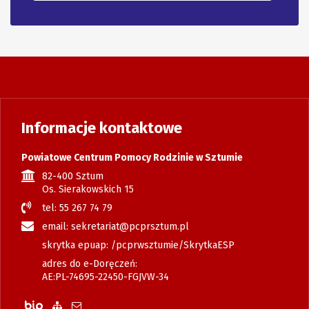
Informacje kontaktowe
Powiatowe Centrum Pomocy Rodzinie w Sztumie
82-400 Sztum
Os. Sierakowskich 15
tel: 55 267 74 79
email: sekretariat@pcprsztum.pl
skrytka epuap: /pcprwsztumie/SkrytkaESP
adres do e-Doręczeń:
AE:PL-74695-22450-FGJVW-34
Biuletyn Informacji Publicznej
Zobacz mapę strony
Wyślij email