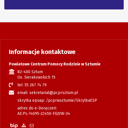
Informacje kontaktowe
Powiatowe Centrum Pomocy Rodzinie w Sztumie
82-400 Sztum
Os. Sierakowskich 15
tel: 55 267 74 79
email: sekretariat@pcprsztum.pl
skrytka epuap: /pcprwsztumie/SkrytkaESP
adres do e-Doręczeń:
AE:PL-74695-22450-FGJVW-34
Biuletyn Informacji Publicznej
Zobacz mapę strony
Wyślij email