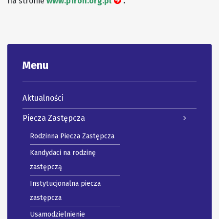
na stronie
www.pfron.org.pl
.
Menu
Aktualności
Piecza Zastępcza
Rodzinna Piecza Zastępcza
Kandydaci na rodzinę
zastępczą
Instytucjonalna piecza
zastępcza
Usamodzielnienie