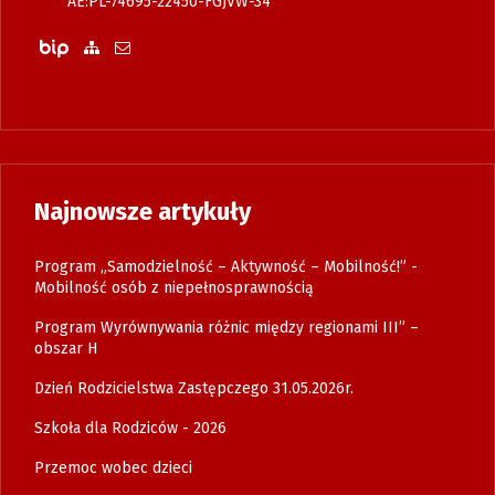
AE:PL-74695-22450-FGJVW-34
Biuletyn Informacji Publicznej
Zobacz mapę strony
Wyślij email
Najnowsze artykuły
Program „Samodzielność – Aktywność – Mobilność!” -
Mobilność osób z niepełnosprawnością
Program Wyrównywania różnic między regionami III” –
obszar H
Dzień Rodzicielstwa Zastępczego 31.05.2026r.
Szkoła dla Rodziców - 2026
Przemoc wobec dzieci