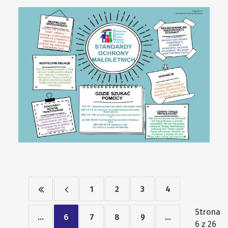
1
2
3
4
Strona
...
6
7
8
9
...
6 z 26