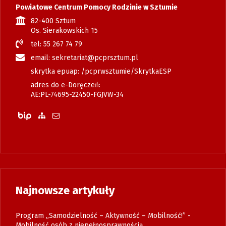
Powiatowe Centrum Pomocy Rodzinie w Sztumie
82-400 Sztum
Os. Sierakowskich 15
tel: 55 267 74 79
email: sekretariat@pcprsztum.pl
skrytka epuap: /pcprwsztumie/SkrytkaESP
adres do e-Doręczeń:
AE:PL-74695-22450-FGJVW-34
Biuletyn Informacji Publicznej
Zobacz mapę strony
Wyślij email
Najnowsze artykuły
Program „Samodzielność – Aktywność – Mobilność!” -
Mobilność osób z niepełnosprawnością