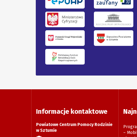
Informacje kontaktowe
Najn
Powiatowe Centrum Pomocy Rodzinie
Progra
w Sztumie
– Mobi