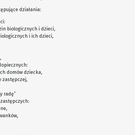
ępujące działania:
ci:
n biologicznych i dzieci,
ologicznych i ich dzieci,
,
odopiecznych:
ych domów dziecka,
y zastępczej,
y radę”
 zastępczych:
zne,
owanków,