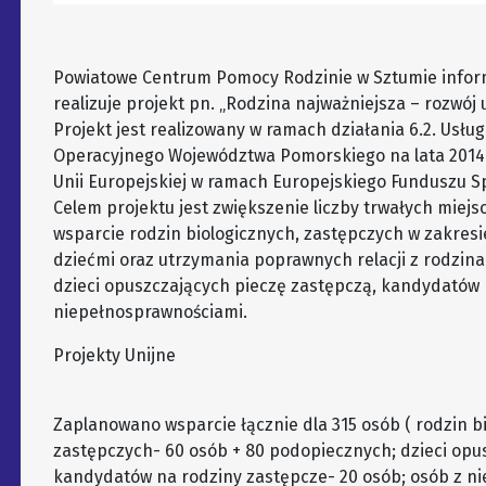
Powiatowe Centrum Pomocy Rodzinie w Sztumie informuje
realizuje projekt pn. „Rodzina najważniejsza – rozwó
Projekt jest realizowany w ramach działania 6.2. Usł
Operacyjnego Województwa Pomorskiego na lata 2014-
Unii Europejskiej w ramach Europejskiego Funduszu S
Celem projektu jest zwiększenie liczby trwałych miej
wsparcie rodzin biologicznych, zastępczych w zakres
dziećmi oraz utrzymania poprawnych relacji z rodzina
dzieci opuszczających pieczę zastępczą, kandydatów 
niepełnosprawnościami.
Projekty Unijne
Zaplanowano wsparcie łącznie dla 315 osób ( rodzin bi
zastępczych- 60 osób + 80 podopiecznych; dzieci opu
kandydatów na rodziny zastępcze- 20 osób; osób z ni