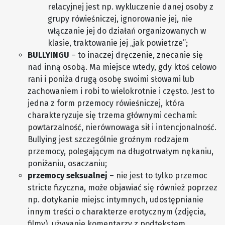
relacyjnej jest np. wykluczenie danej osoby
z
grupy rówieśniczej, ignorowanie jej, nie
włączanie jej do działań organizowanych w
klasie, traktowanie jej „jak powietrze”;
BULLYINGU
– to inaczej dręczenie, znecanie się
nad inną osobą. Ma miejsce wtedy, gdy ktoś celowo
rani i poniża drugą osobę swoimi słowami lub
zachowaniem i robi to wielokrotnie i często. Jest to
jedna z form przemocy rówieśniczej, która
charakteryzuje się trzema głównymi cechami:
powtarzalność, nierównowaga sił i intencjonalność.
Bullying jest szczególnie groźnym rodzajem
przemocy, polegającym na długotrwałym nękaniu,
poniżaniu, osaczaniu;
przemocy seksualnej
– nie jest to tylko przemoc
stricte fizyczna, może objawiać się również poprzez
np. dotykanie miejsc intymnych, udostępnianie
innym treści o charakterze erotycznym (zdjęcia,
filmy), używanie komentarzy z podtekstem