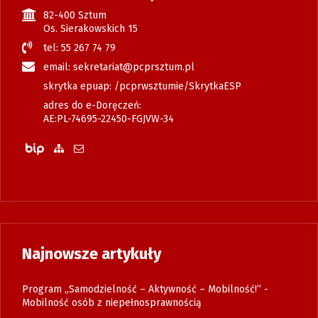
82-400 Sztum
Os. Sierakowskich 15
tel: 55 267 74 79
email: sekretariat@pcprsztum.pl
skrytka epuap: /pcprwsztumie/SkrytkaESP
adres do e-Doręczeń:
AE:PL-74695-22450-FGJVW-34
Biuletyn Informacji Publicznej
Zobacz mapę strony
Wyślij email
Najnowsze artykuły
Program „Samodzielność – Aktywność – Mobilność!” -
Mobilność osób z niepełnosprawnością