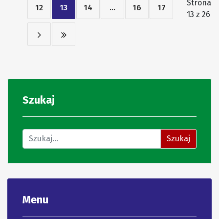
Strona
12
13
14
...
16
17
13 z 26
Szukaj
Znajdź na stronie
Szukaj
Menu