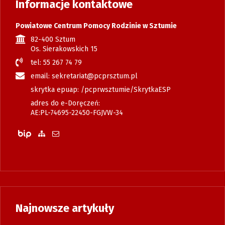
Informacje kontaktowe
Powiatowe Centrum Pomocy Rodzinie w Sztumie
82-400 Sztum
Os. Sierakowskich 15
tel: 55 267 74 79
email: sekretariat@pcprsztum.pl
skrytka epuap: /pcprwsztumie/SkrytkaESP
adres do e-Doręczeń:
AE:PL-74695-22450-FGJVW-34
Biuletyn Informacji Publicznej
Zobacz mapę strony
Wyślij email
Najnowsze artykuły