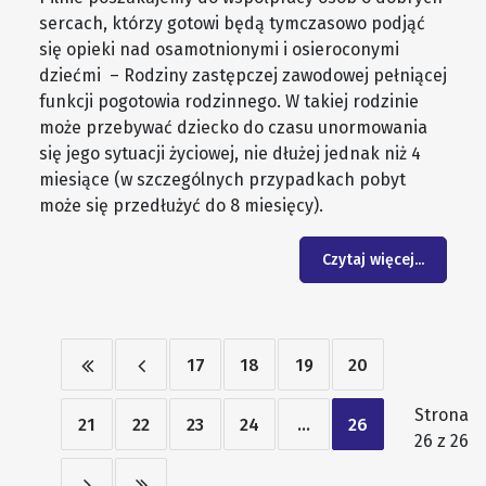
sercach, którzy gotowi będą tymczasowo podjąć
się opieki nad osamotnionymi i osieroconymi
dziećmi – Rodziny zastępczej zawodowej pełniącej
funkcji pogotowia rodzinnego. W takiej rodzinie
może przebywać dziecko do czasu unormowania
się jego sytuacji życiowej, nie dłużej jednak niż 4
miesiące (w szczególnych przypadkach pobyt
może się przedłużyć do 8 miesięcy).
Czytaj więcej...
17
18
19
20
Strona
21
22
23
24
...
26
26 z 26