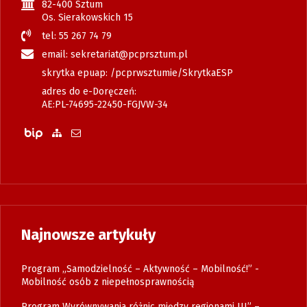
82-400 Sztum
Os. Sierakowskich 15
tel: 55 267 74 79
email: sekretariat@pcprsztum.pl
skrytka epuap: /pcprwsztumie/SkrytkaESP
adres do e-Doręczeń:
AE:PL-74695-22450-FGJVW-34
Biuletyn Informacji Publicznej
Zobacz mapę strony
Wyślij email
Najnowsze artykuły
Program „Samodzielność – Aktywność – Mobilność!” -
Mobilność osób z niepełnosprawnością
Program Wyrównywania różnic między regionami III” –