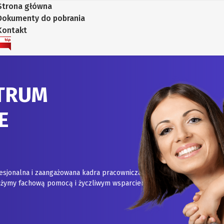
Strona główna
Dokumenty do pobrania
Kontakt
TRUM
E
esjonalna i zaangażowana kadra pracownicza.
służymy fachową pomocą i życzliwym wsparciem