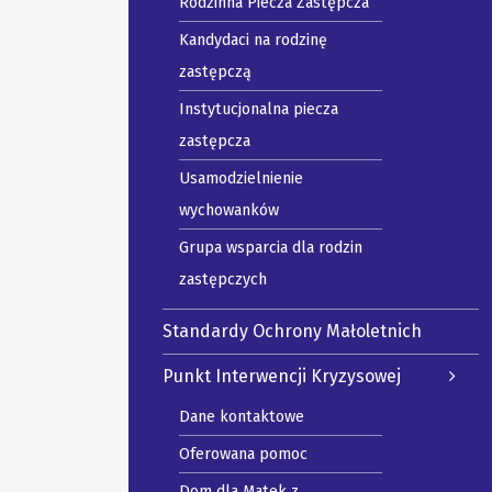
Rodzinna Piecza Zastępcza
Kandydaci na rodzinę
zastępczą
Instytucjonalna piecza
zastępcza
Usamodzielnienie
wychowanków
Grupa wsparcia dla rodzin
zastępczych
Standardy Ochrony Małoletnich
Punkt Interwencji Kryzysowej
Dane kontaktowe
Oferowana pomoc
Dom dla Matek z