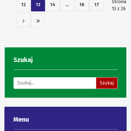
Strona
12
13
14
...
16
17
13 z 26
Szukaj
Znajdź na stronie
Szukaj
Menu