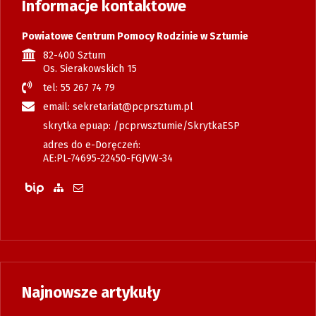
Informacje kontaktowe
Powiatowe Centrum Pomocy Rodzinie w Sztumie
82-400 Sztum
Os. Sierakowskich 15
tel: 55 267 74 79
email: sekretariat@pcprsztum.pl
skrytka epuap: /pcprwsztumie/SkrytkaESP
adres do e-Doręczeń:
AE:PL-74695-22450-FGJVW-34
Biuletyn Informacji Publicznej
Zobacz mapę strony
Wyślij email
Najnowsze artykuły