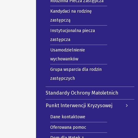
Rodzinna Piecza Zastępcza
Kandydaci na rodzinę
zastępczą
Instytucjonalna piecza
zastępcza
Usamodzielnienie
wychowanków
Grupa wsparcia dla rodzin
zastępczych
Standardy Ochrony Małoletnich
Punkt Interwencji Kryzysowej
Dane kontaktowe
Oferowana pomoc
Dom dla Matek z