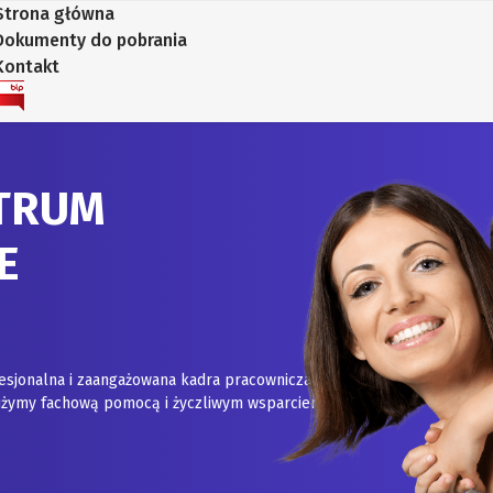
Strona główna
Dokumenty do pobrania
Kontakt
TRUM
E
esjonalna i zaangażowana kadra pracownicza.
służymy fachową pomocą i życzliwym wsparciem