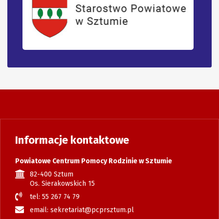
Informacje kontaktowe
Powiatowe Centrum Pomocy Rodzinie w Sztumie
82-400 Sztum
Os. Sierakowskich 15
tel: 55 267 74 79
email: sekretariat@pcprsztum.pl