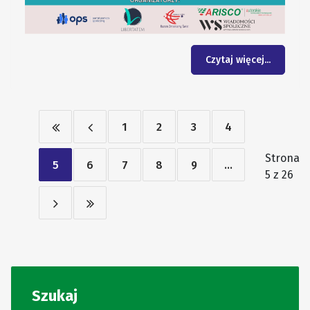
Czytaj więcej...
1
2
3
4
Strona
5
6
7
8
9
...
5 z 26
Szukaj