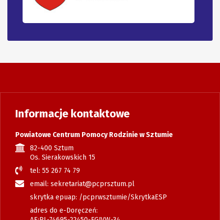
Informacje kontaktowe
Powiatowe Centrum Pomocy Rodzinie w Sztumie
82-400 Sztum
Os. Sierakowskich 15
tel: 55 267 74 79
email: sekretariat@pcprsztum.pl
skrytka epuap: /pcprwsztumie/SkrytkaESP
adres do e-Doręczeń:
AE:PL-74695-22450-FGJVW-34