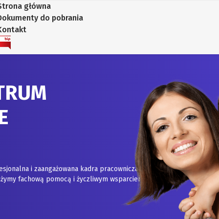
Strona główna
Dokumenty do pobrania
Kontakt
TRUM
E
esjonalna i zaangażowana kadra pracownicza.
służymy fachową pomocą i życzliwym wsparciem