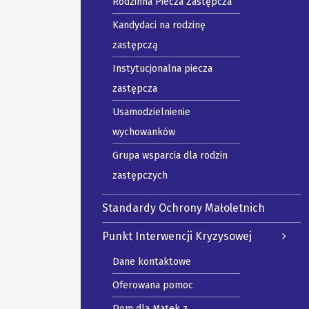
Rodzinna Piecza Zastępcza
Kandydaci na rodzinę
zastępczą
Instytucjonalna piecza
zastępcza
Usamodzielnienie
wychowanków
Grupa wsparcia dla rodzin
zastępczych
Standardy Ochrony Małoletnich
Punkt Interwencji Kryzysowej
Dane kontaktowe
Oferowana pomoc
Dom dla Matek z