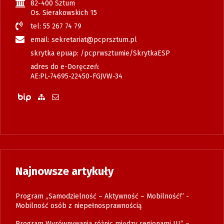
82-400 Sztum
Os. Sierakowskich 15
tel: 55 267 74 79
email: sekretariat@pcprsztum.pl
skrytka epuap: /pcprwsztumie/SkrytkaESP
adres do e-Doręczeń:
AE:PL-74695-22450-FGJVW-34
Biuletyn Informacji Publicznej
Zobacz mapę strony
Wyślij email
Najnowsze artykuły
Program „Samodzielność – Aktywność – Mobilność!” -
Mobilność osób z niepełnosprawnością
Program Wyrównywania różnic między regionami III” –