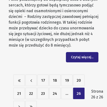
sercach, którzy gotowi będą tymczasowo podjąć
się opieki nad osamotnionymi i osieroconymi
dziećmi – Rodziny zastępczej zawodowej pełniącej
funkcji pogotowia rodzinnego. W takiej rodzinie
może przebywać dziecko do czasu unormowania
się jego sytuacji życiowej, nie dłużej jednak niż 4
miesiące (w szczególnych przypadkach pobyt
może się przedłużyć do 8 miesięcy).
Czytaj więcej...
17
18
19
20
Strona
21
22
23
24
...
26
26 z 26