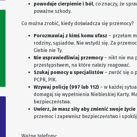
powoduje cierpienie i ból
, co znaczy, że spra
poważne szkody.
Co można zrobić, kiedy doświadcza się przemocy?
Porozmawiaj z kimś komu ufasz
– przełam mi
rodziny, sąsiadów. Nie wstydź się. Za przemoc
Ciebie nie Ty.
Nie usprawiedliwiaj przemocy
– nikt nie ma 
przestępstwem, na które należy reagować.
Szukaj pomocy u specjalistów
– zwróć się o 
PCPR, PIK.
Wzywaj policję (997 lub 112)
– w każdej sytua
domagaj się wypełnienia Niebieskiej Karty. 
bezpieczeństwa.
Uwierz, że masz siły aby zmienić swoje życie
przemoc i zapewnisz bezpieczeństwo i spokój d
Ważne telefony: