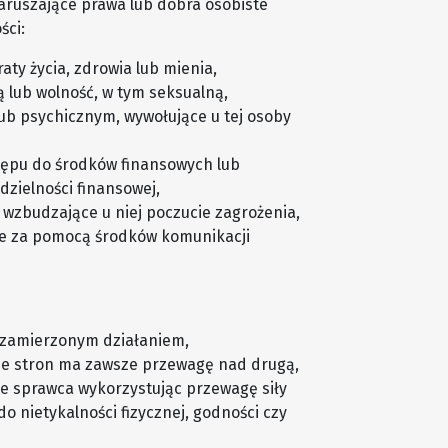
aruszające prawa lub dobra osobiste
ści:
ty życia, zdrowia lub mienia,
ą lub wolność, w tym seksualną,
ub psychicznym, wywołujące u tej osoby
tępu do środków finansowych lub
dzielności finansowej,
 wzbudzające u niej poczucie zagrożenia,
ne za pomocą środków komunikacji
st zamierzonym działaniem,
a ze stron ma zawsze przewagę nad drugą,
 że sprawca wykorzystując przewagę siły
o nietykalności fizycznej, godności czy