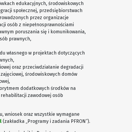
acówkach edukacyjnych, środowiskowych
racji społecznej, przedsiębiorstwach
prowadzonych przez organizacje
cji osób z niepełnosprawnościami
awnym poruszania się i komunikowania,
osób prawnych,
u własnego w projektach dotyczących
awnych,
iowej oraz przeciwdziałanie degradacji
ii zajęciowej, środowiskowych domów
owej,
lgorytmem dodatkowych środków na
rehabilitacji zawodowej osób
mu, wniosek oraz wszystkie wymagane
l
(zakładka „Programy i zadania PFRON”).