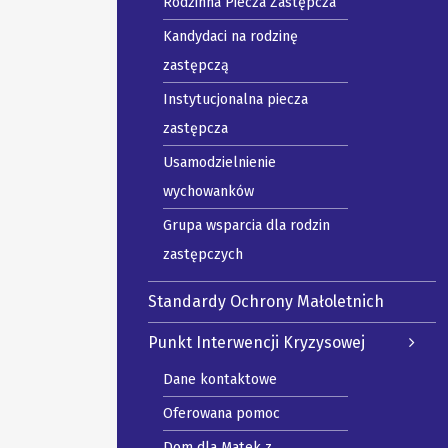
Rodzinna Piecza Zastępcza
Kandydaci na rodzinę
zastępczą
Instytucjonalna piecza
zastępcza
Usamodzielnienie
wychowanków
Grupa wsparcia dla rodzin
zastępczych
Standardy Ochrony Małoletnich
Punkt Interwencji Kryzysowej
Dane kontaktowe
Oferowana pomoc
Dom dla Matek z