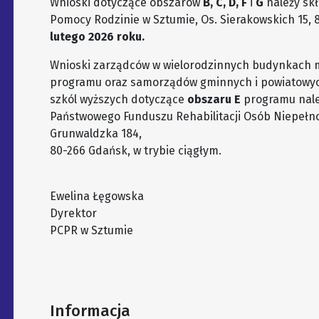
Wnioski dotyczące obszarów
B, C, D, F
i
G
należy sk
Pomocy Rodzinie w Sztumie, Os. Sierakowskich 15, 
lutego 2026 roku.
Wnioski zarządców w wielorodzinnych budynkach 
programu oraz samorządów gminnych i powiatowyc
szkól wyższych dotyczące
obszaru E
programu nale
Państwowego Funduszu Rehabilitacji Osób Niepełno
Grunwaldzka 184,
80-266 Gdańsk, w trybie ciągłym.
Ewelina Łęgowska
Dyrektor
PCPR w Sztumie
Informacja