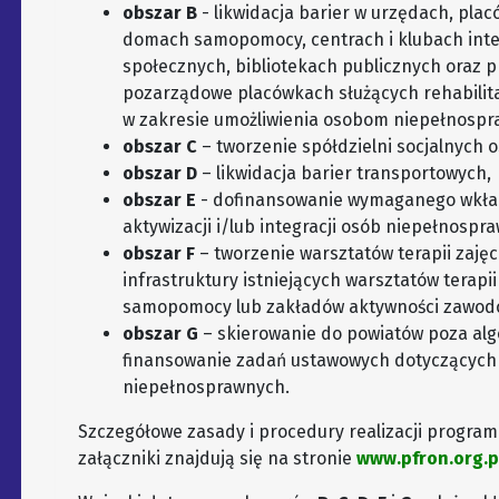
obszar B
- likwidacja barier w urzędach, pl
domach samopomocy, centrach i klubach integ
społecznych, bibliotekach publicznych oraz 
pozarządowe placówkach służących rehabilita
w zakresie umożliwienia osobom niepełnospr
obszar C
– tworzenie spółdzielni socjalnych 
obszar D
– likwidacja barier transportowych,
obszar E
- dofinansowanie wymaganego wkład
aktywizacji i/lub integracji osób niepełnospr
obszar F
– tworzenie warsztatów terapii zajęc
infrastruktury istniejących warsztatów terap
samopomocy lub zakładów aktywności zawod
obszar G
– skierowanie do powiatów poza a
finansowanie zadań ustawowych dotyczących 
niepełnosprawnych.
Szczegółowe zasady i procedury realizacji progra
załączniki znajdują się na stronie
www.pfron.org.p