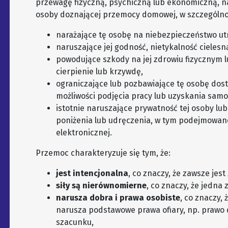
przewagę fizyczną, psychiczną lub ekonomiczną, n
osoby doznającej przemocy domowej, w szczególno
narażające tę osobę na niebezpieczeństwo utra
naruszające jej godność, nietykalność cielesn
powodujące szkody na jej zdrowiu fizycznym l
cierpienie lub krzywdę,
ograniczające lub pozbawiające tę osobę dos
możliwości podjęcia pracy lub uzyskania samo
istotnie naruszające prywatność tej osoby lub
poniżenia lub udręczenia, w tym podejmowa
elektronicznej.
Przemoc charakteryzuje się tym, że:
jest intencjonalna
, co znaczy, że zawsze je
siły są nierównomierne
, co znaczy, że jedn
narusza dobra i prawa osobiste
, co znaczy,
narusza podstawowe prawa ofiary, np. prawo d
szacunku,