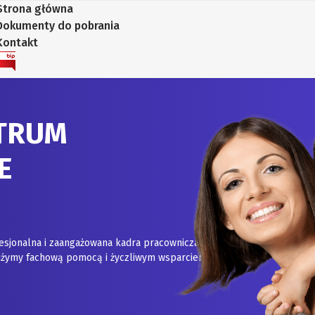
Strona główna
Dokumenty do pobrania
Kontakt
TRUM
E
esjonalna i zaangażowana kadra pracownicza.
służymy fachową pomocą i życzliwym wsparciem