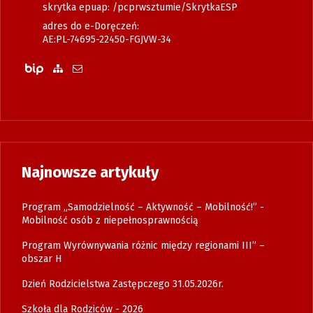
skrytka epuap: /pcprwsztumie/SkrytkaESP
adres do e-Doręczeń:
AE:PL-74695-22450-FGJVW-34
Biuletyn Informacji Publicznej
Zobacz mapę strony
Wyślij email
Najnowsze artykuły
Program „Samodzielność – Aktywność – Mobilność!” -
Mobilność osób z niepełnosprawnością
Program Wyrównywania różnic między regionami III” –
obszar H
Dzień Rodzicielstwa Zastępczego 31.05.2026r.
Szkoła dla Rodziców - 2026