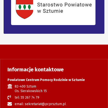
Informacje kontaktowe
Powiatowe Centrum Pomocy Rodzinie w Sztumie
82-400 Sztum
Os. Sierakowskich 15
tel: 55 267 74 79
email: sekretariat@pcprsztum.pl