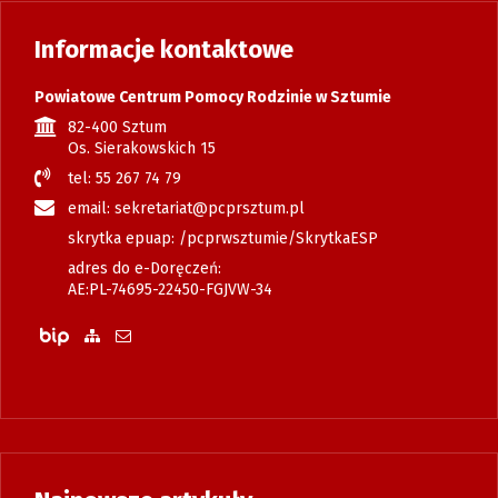
Informacje kontaktowe
Powiatowe Centrum Pomocy Rodzinie w Sztumie
82-400 Sztum
Os. Sierakowskich 15
tel: 55 267 74 79
email: sekretariat@pcprsztum.pl
skrytka epuap: /pcprwsztumie/SkrytkaESP
adres do e-Doręczeń:
AE:PL-74695-22450-FGJVW-34
Biuletyn Informacji Publicznej
Zobacz mapę strony
Wyślij email