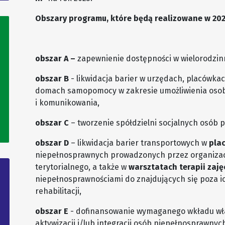
Obszary programu, które będą realizowane w 202
obszar A –
zapewnienie dostępności w wielorodzi
obszar B
- likwidacja barier w urzędach, placówk
domach samopomocy w zakresie umożliwienia oso
i komunikowania,
obszar C
– tworzenie spółdzielni socjalnych osób 
obszar D
– likwidacja barier transportowych w
pla
niepełnosprawnych prowadzonych przez organizac
terytorialnego, a także w
warsztatach terapii zaję
niepełnosprawnościami do znajdujących się poza 
rehabilitacji,
obszar E
- dofinansowanie wymaganego wkładu wł
aktywizacji i/lub integracji osób niepełnosprawnyc