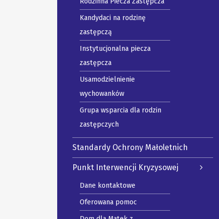
Rodzinna Piecza Zastępcza
Kandydaci na rodzinę
zastępczą
Instytucjonalna piecza
zastępcza
Usamodzielnienie
wychowanków
Grupa wsparcia dla rodzin
zastępczych
Standardy Ochrony Małoletnich
Punkt Interwencji Kryzysowej
Dane kontaktowe
Oferowana pomoc
Dom dla Matek z