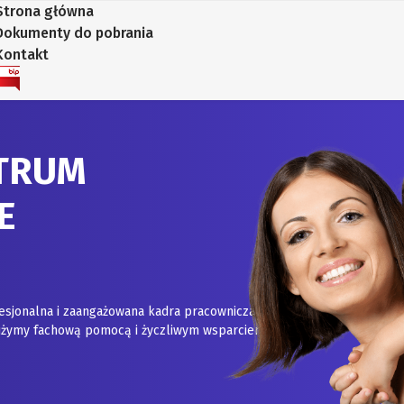
Strona główna
Dokumenty do pobrania
Kontakt
TRUM
E
esjonalna i zaangażowana kadra pracownicza.
służymy fachową pomocą i życzliwym wsparciem