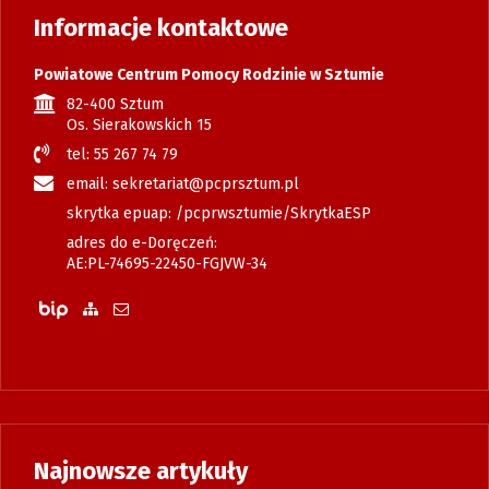
Informacje kontaktowe
Powiatowe Centrum Pomocy Rodzinie w Sztumie
82-400 Sztum
Os. Sierakowskich 15
tel: 55 267 74 79
email: sekretariat@pcprsztum.pl
skrytka epuap: /pcprwsztumie/SkrytkaESP
adres do e-Doręczeń:
AE:PL-74695-22450-FGJVW-34
Biuletyn Informacji Publicznej
Zobacz mapę strony
Wyślij email
Najnowsze artykuły