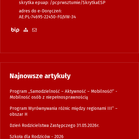
skrytka epuap: /pcprwsztumie/SkrytkaESP
adres do e-Doręczeń:
AE:PL-74695-22450-FGJVW-34
Biuletyn Informacji Publicznej
Zobacz mapę strony
Wyślij email
Najnowsze artykuły
Program „Samodzielność – Aktywność – Mobilność!” -
Mobilność osób z niepełnosprawnością
Program Wyrównywania różnic między regionami III” –
obszar H
Dzień Rodzicielstwa Zastępczego 31.05.2026r.
Szkoła dla Rodziców - 2026