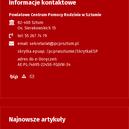
Informacje kontaktowe
Powiatowe Centrum Pomocy Rodzinie w Sztumie
82-400 Sztum
Os. Sierakowskich 15
tel: 55 267 74 79
email: sekretariat@pcprsztum.pl
skrytka epuap: /pcprwsztumie/SkrytkaESP
adres do e-Doręczeń:
AE:PL-74695-22450-FGJVW-34
Biuletyn Informacji Publicznej
Zobacz mapę strony
Wyślij email
Najnowsze artykuły