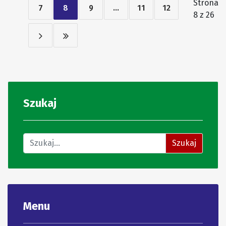
Strona
7
8
9
...
11
12
8 z 26
Szukaj
Znajdź na stronie
Szukaj
Menu